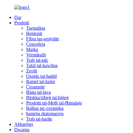
Dar
Prodotti
Turmalina
Bentonit
Fibra tas-sepjolite
Ċenosfera
Majka
Vermikulit
Trab tat-talc
Tafal tal-kawlina
Żeolit
Ossidu tal-ħadid
Ramel tal-kulur
Ċeramsite
Blata tal-lava
Blokka/żibeġ tal-ħġieġ
Prodotti tal-Melħ tal-Ħimalaja
Ballun taċ-ċeramika
ħamrija diatomaċeja
Trab tal-barite
Aħbarijiet
Dwarna