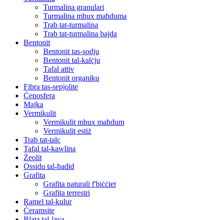
Turmalina granulari
Turmalina mhux maħduma
Trab tat-turmalina
Trab tat-turmalina bajda
Bentonit
Bentonit tas-sodju
Bentonit tal-kalċju
Tafal attiv
Bentonit organiku
Fibra tas-sepjolite
Ċenosfera
Majka
Vermikulit
Vermikulit mhux maħdum
Vermikulit estiż
Trab tat-talc
Tafal tal-kawlina
Żeolit
Ossidu tal-ħadid
Grafita
Grafita naturali f'biċċiet
Grafita terrestri
Ramel tal-kulur
Ċeramsite
Blata tal-lava