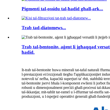
Pigmenti tal-ossidu tal-ħadid għall-ark...
Trab tad-diatomews...
Trab tal-bentonite, aġent li jgħaqqad versatili
ħadid.
It-trab tal-bentonite huwa minerali tat-tafal naturali ffurmat
l-prestazzjoni eċċezzjonali tiegħu f'applikazzjonijiet indust
notevoli ta' nefħa, kapaċità superjuri ta' rbit, stabbiltà te
tal-bentonite jservi bħala l-komponent ewlieni li jorbot fis
robusti u dimensjonalment preċiżi għall-proċessi tal-ikkastj
tal-ikkastjar, mit-taħlit tar-ramel u l-iffurmar tal-moffa sa
produzzjoni, u l-ispejjeż operattivi ġenerali għall-funderi