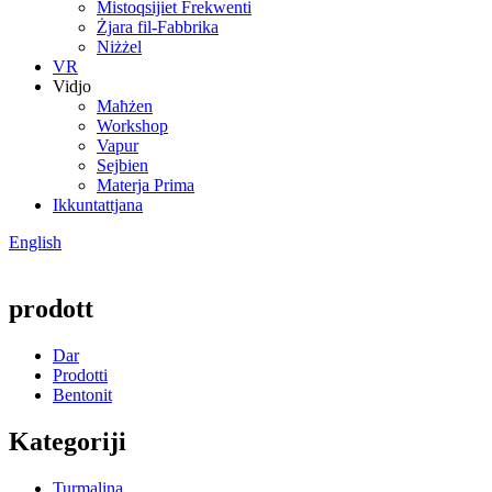
Mistoqsijiet Frekwenti
Żjara fil-Fabbrika
Niżżel
VR
Vidjo
Maħżen
Workshop
Vapur
Sejbien
Materja Prima
Ikkuntattjana
English
prodott
Dar
Prodotti
Bentonit
Kategoriji
Turmalina