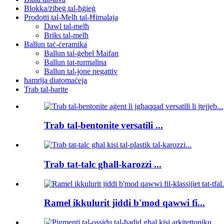
Blokka/żibeġ tal-ħġieġ
Prodotti tal-Melħ tal-Ħimalaja
Dawl tal-melħ
Briks tal-melħ
Ballun taċ-ċeramika
Ballun tal-ġebel Maifan
Ballun tat-turmalina
Ballun tal-jone negattiv
ħamrija diatomaċeja
Trab tal-barite
Trab tal-bentonite versatili ...
Trab tat-talc għall-karozzi ...
Ramel ikkulurit jiddi b'mod qawwi fi...