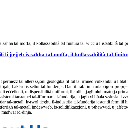
 li jtejjeb is-saħħa tal-moffa, il-kollassabilità tal-finitu
 permezz tal-alterazzjoni ġeoloġika fit-tul tal-irmied vulkaniku u l-blat tas-s
rijali, l-aktar fis-settur tal-funderija. Dan it-trab fin u artab iġorr prop
rmali eċċellenti, u dispersibilità uniformi, li kollha jagħmluh materja prim
-sistemi tar-ramel tal-iffurmar tal-funderija, u jaġixxi bħala s-sinsla li 
ar tal-metall. Ir-rwol tiegħu fl-industrija tal-funderija jestendi ferm lil
t-tferrigħ tal-metall imdewweb, is-solidifikazzjoni, u t-tħawwid, u jaffettwa
ji madwar id-dinja.