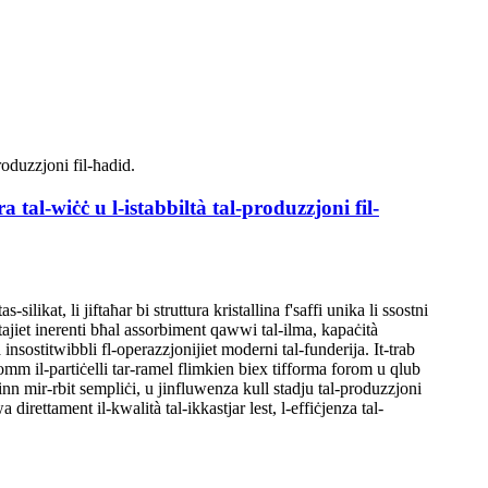
ra tal-wiċċ u l-istabbiltà tal-produzzjoni fil-
ilikat, li jiftaħar bi struttura kristallina f'saffi unika li ssostni
rjetajiet inerenti bħal assorbiment qawwi tal-ilma, kapaċità
a insostitwibbli fl-operazzjonijiet moderni tal-funderija. It-trab
żżomm il-partiċelli tar-ramel flimkien biex tifforma forom u qlub
 hinn mir-rbit sempliċi, u jinfluwenza kull stadju tal-produzzjoni
 direttament il-kwalità tal-ikkastjar lest, l-effiċjenza tal-