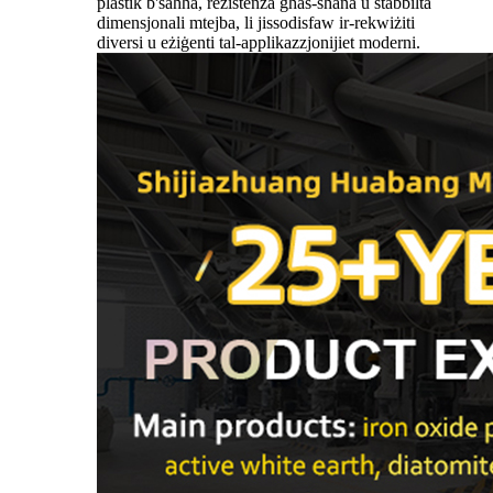
plastik b'saħħa, reżistenza għas-sħana u stabbiltà
dimensjonali mtejba, li jissodisfaw ir-rekwiżiti
diversi u eżiġenti tal-applikazzjonijiet moderni.