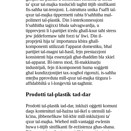
ta' qxur tal-majka trasluċidi tagħti titjib sinifikanti
fis-saħħa tat-tensjoni. L-istruttura unika f'saffi tal-
qxur tal-majka tippermetti rabta b'saħħitha mal-
polimeri tal-plastik. Din l-interkonnessjoni
b'saħħitha taġixxi bħala salvagwardja, u
tipprevjeni li l-partijiet iċedu għall-ksur taħt stress
jew jiddeformaw taħt forzi ta' liwi. Din il-
proprjetà hija ta' importanza kbira għall-
komponenti utilizzati f'apparat domestiku, bħal
partijiet tal-magni tal-ħasil, fejn prestazzjoni
konsistenti hija essenzjali għat-tħaddim bla xkiel
tal-apparat. Bl-istess mod, fil-makkinarju
industrijali, fejn il-komponenti huma soġġetti
għal kundizzjonijiet tax-xogħol rigorużi, is-saħħa
mtejba pprovduta mill-qxur tal-majka tiżgura l-
affidabbiltà u l-lonġevità tat-tagħmir.
Prodotti tal-plastik tad-dar
Prodotti tal-plastik tad-dar, inklużi oġġetti komuni
daqs kontenituri tal-ħażna tal-ikel u utensili tal-
kċina, jibbenefikaw bil-kbir mill-inklużjoni ta'
qxur tal-majka. Wieħed mill-vantaġġi ewlenin
huwa t-titjib sinifikanti fir-reżistenza għas-sħana.