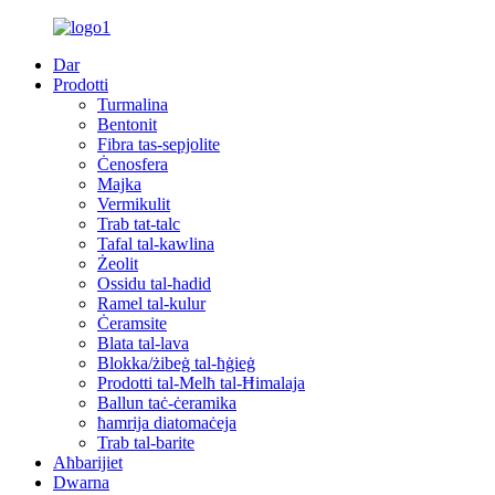
Dar
Prodotti
Turmalina
Bentonit
Fibra tas-sepjolite
Ċenosfera
Majka
Vermikulit
Trab tat-talc
Tafal tal-kawlina
Żeolit
Ossidu tal-ħadid
Ramel tal-kulur
Ċeramsite
Blata tal-lava
Blokka/żibeġ tal-ħġieġ
Prodotti tal-Melħ tal-Ħimalaja
Ballun taċ-ċeramika
ħamrija diatomaċeja
Trab tal-barite
Aħbarijiet
Dwarna