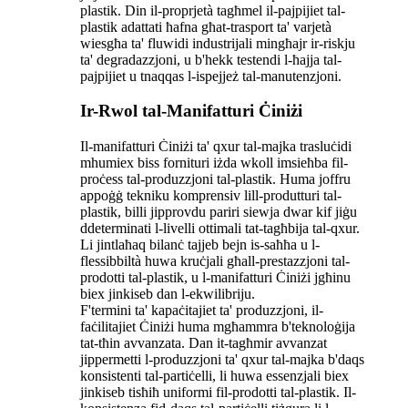
plastik. Din il-proprjetà tagħmel il-pajpijiet tal-
plastik adattati ħafna għat-trasport ta' varjetà
wiesgħa ta' fluwidi industrijali mingħajr ir-riskju
ta' degradazzjoni, u b'hekk testendi l-ħajja tal-
pajpijiet u tnaqqas l-ispejjeż tal-manutenzjoni.
Ir-Rwol tal-Manifatturi Ċiniżi
Il-manifatturi Ċiniżi ta' qxur tal-majka trasluċidi
mhumiex biss fornituri iżda wkoll imsieħba fil-
proċess tal-produzzjoni tal-plastik. Huma joffru
appoġġ tekniku komprensiv lill-produtturi tal-
plastik, billi jipprovdu pariri siewja dwar kif jiġu
ddeterminati l-livelli ottimali tat-tagħbija tal-qxur.
Li jintlaħaq bilanċ tajjeb bejn is-saħħa u l-
flessibbiltà huwa kruċjali għall-prestazzjoni tal-
prodotti tal-plastik, u l-manifatturi Ċiniżi jgħinu
biex jinkiseb dan l-ekwilibriju.
F'termini ta' kapaċitajiet ta' produzzjoni, il-
faċilitajiet Ċiniżi huma mgħammra b'teknoloġija
tat-tħin avvanzata. Dan it-tagħmir avvanzat
jippermetti l-produzzjoni ta' qxur tal-majka b'daqs
konsistenti tal-partiċelli, li huwa essenzjali biex
jinkiseb tisħiħ uniformi fil-prodotti tal-plastik. Il-