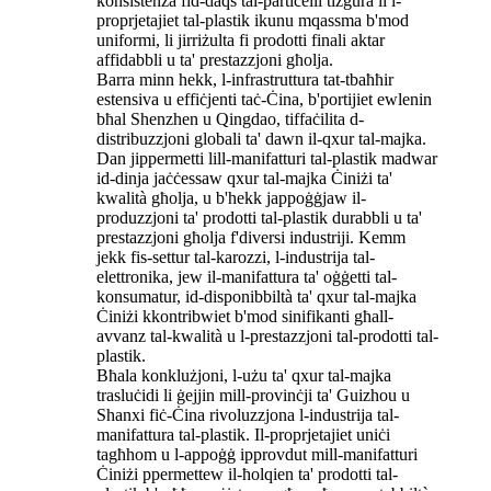
konsistenza fid-daqs tal-partiċelli tiżgura li l-
proprjetajiet tal-plastik ikunu mqassma b'mod
uniformi, li jirriżulta fi prodotti finali aktar
affidabbli u ta' prestazzjoni għolja.
Barra minn hekk, l-infrastruttura tat-tbaħħir
estensiva u effiċjenti taċ-Ċina, b'portijiet ewlenin
bħal Shenzhen u Qingdao, tiffaċilita d-
distribuzzjoni globali ta' dawn il-qxur tal-majka.
Dan jippermetti lill-manifatturi tal-plastik madwar
id-dinja jaċċessaw qxur tal-majka Ċiniżi ta'
kwalità għolja, u b'hekk jappoġġjaw il-
produzzjoni ta' prodotti tal-plastik durabbli u ta'
prestazzjoni għolja f'diversi industriji. Kemm
jekk fis-settur tal-karozzi, l-industrija tal-
elettronika, jew il-manifattura ta' oġġetti tal-
konsumatur, id-disponibbiltà ta' qxur tal-majka
Ċiniżi kkontribwiet b'mod sinifikanti għall-
avvanz tal-kwalità u l-prestazzjoni tal-prodotti tal-
plastik.
Bħala konklużjoni, l-użu ta' qxur tal-majka
trasluċidi li ġejjin mill-provinċji ta' Guizhou u
Shanxi fiċ-Ċina rivoluzzjona l-industrija tal-
manifattura tal-plastik. Il-proprjetajiet uniċi
tagħhom u l-appoġġ ipprovdut mill-manifatturi
Ċiniżi ppermettew il-ħolqien ta' prodotti tal-