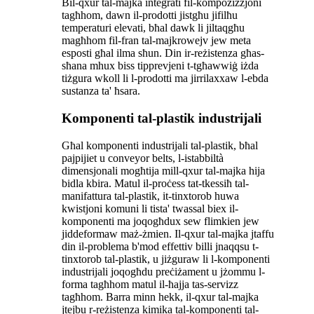
Bil-qxur tal-majka integrati fil-kompożizzjoni
tagħhom, dawn il-prodotti jistgħu jifilħu
temperaturi elevati, bħal dawk li jiltaqgħu
magħhom fil-fran tal-majkrowejv jew meta
esposti għal ilma sħun. Din ir-reżistenza għas-
sħana mhux biss tipprevjeni t-tgħawwiġ iżda
tiżgura wkoll li l-prodotti ma jirrilaxxaw l-ebda
sustanza ta' ħsara.
Komponenti tal-plastik industrijali
Għal komponenti industrijali tal-plastik, bħal
pajpijiet u conveyor belts, l-istabbiltà
dimensjonali mogħtija mill-qxur tal-majka hija
bidla kbira. Matul il-proċess tat-tkessiħ tal-
manifattura tal-plastik, it-tinxtorob huwa
kwistjoni komuni li tista' twassal biex il-
komponenti ma joqogħdux sew flimkien jew
jiddeformaw maż-żmien. Il-qxur tal-majka jtaffu
din il-problema b'mod effettiv billi jnaqqsu t-
tinxtorob tal-plastik, u jiżguraw li l-komponenti
industrijali joqogħdu preċiżament u jżommu l-
forma tagħhom matul il-ħajja tas-servizz
tagħhom. Barra minn hekk, il-qxur tal-majka
jtejbu r-reżistenza kimika tal-komponenti tal-