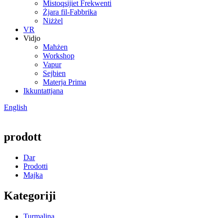
Mistoqsijiet Frekwenti
Żjara fil-Fabbrika
Niżżel
VR
Vidjo
Maħżen
Workshop
Vapur
Sejbien
Materja Prima
Ikkuntattjana
English
prodott
Dar
Prodotti
Majka
Kategoriji
Turmalina