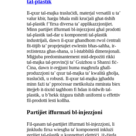
tal-plastik
Il-qxur tal-majka trasluċidi, materjal versatili u ta’
valur kbir, ħarġu bħala mili kruċjali għat-tisħiħ
tal-plastik f’firxa diversa ta’ applikazzjonijiet.
Minn partijiet iffurmati bl-injezzjoni għal prodotti
tal-plastik tad-dar u komponenti tal-plastik
industrijali, dawn il-qxur għandhom rwol ċentrali
fit-titjib ta’ proprjetajiet ewlenin bħas-saħħa, ir-
reżistenza għas-sħana, u l-istabbiltà dimensjonali.
Miġjuba predominantement mid-depożiti rikki
tal-majka tal-provinċji ta’ Guizhou u Shanxi fiċ-
Ċina, dawn ir-reġjuni huma magħrufa għall-
produzzjoni ta’ qxur tal-majka ta’ kwalità għolja,
trasluċidi, u robusti. Il-qxur tal-majka jgħaddu
minn fażi ta’ pproċessar metikoluża mmirata biex
ittejjeb it-tixrid tagħhom fi ħdan it-tidwib tal-
plastik, u b’hekk tiżgura tisħiħ uniformi u effettiv
fil-prodotti lesti kollha.
Partijiet iffurmati bl-injezzjoni
Fil-qasam tal-partijiet iffurmati bl-injezzjoni, li
jinkludu firxa wiesgħa ta' komponenti inklużi
gerijiet tal-plastik u konnetturi elettriċi, iż-żieda