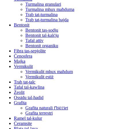
Turmalina granulari
Turmalina mhux maħduma
Trab tat-turmalina
Trab tat-turmalina bajda
Bentonit
Bentonit tas-sodju
Bentonit tal-kalċju
Tafal attiv
Bentonit organiku
Fibra tas-sepjolite
Ċenosfera
Majka
Vermikulit
Vermikulit mhux maħdum
Vermikulit estiż
Trab tat-talc
Tafal tal-kawlina
Żeolit
Ossidu tal-ħadid
Grafita
Grafita naturali f'biċċiet
Grafita terrestri
Ramel tal-kulur
Ċeramsite
Blata tal-lava