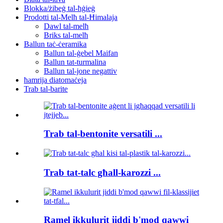
Blokka/żibeġ tal-ħġieġ
Prodotti tal-Melħ tal-Ħimalaja
Dawl tal-melħ
Briks tal-melħ
Ballun taċ-ċeramika
Ballun tal-ġebel Maifan
Ballun tat-turmalina
Ballun tal-jone negattiv
ħamrija diatomaċeja
Trab tal-barite
Trab tal-bentonite versatili ...
Trab tat-talc għall-karozzi ...
Ramel ikkulurit jiddi b'mod qawwi