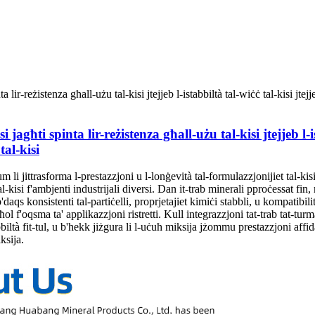
jagħti spinta lir-reżistenza għall-użu tal-kisi jtejjeb l-is
tal-kisi
m li jittrasforma l-prestazzjoni u l-lonġevità tal-formulazzjonijiet tal-kis
l-kisi f'ambjenti industrijali diversi. Dan it-trab minerali pproċessat fi
b'daqs konsistenti tal-partiċelli, proprjetajiet kimiċi stabbli, u kompatibi
l f'oqsma ta' applikazzjoni ristretti. Kull integrazzjoni tat-trab tat-turmalin
bbiltà fit-tul, u b'hekk jiżgura li l-uċuħ miksija jżommu prestazzjoni affi
ksija.