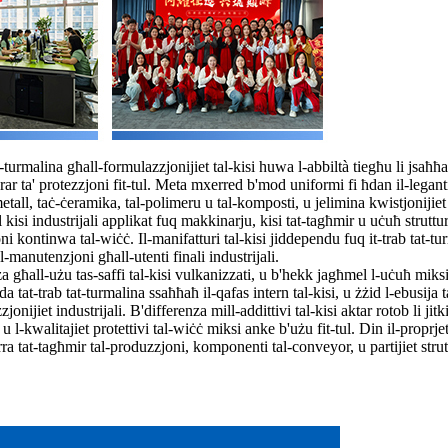
turmalina għall-formulazzjonijiet tal-kisi huwa l-abbiltà tiegħu li jsaħħaħ 
urar ta' protezzjoni fit-tul. Meta mxerred b'mod uniformi fi ħdan il-leganti 
etall, taċ-ċeramika, tal-polimeru u tal-komposti, u jelimina kwistjonijiet b
isi industrijali applikat fuq makkinarju, kisi tat-tagħmir u uċuħ struttura
ni kontinwa tal-wiċċ. Il-manifatturi tal-kisi jiddependu fuq it-trab tat-tu
l-manutenzjoni għall-utenti finali industrijali.
za għall-użu tas-saffi tal-kisi vulkanizzati, u b'hekk jagħmel l-uċuħ miksija
iġida tat-trab tat-turmalina ssaħħaħ il-qafas intern tal-kisi, u żżid l-ebus
nijiet industrijali. B'differenza mill-addittivi tal-kisi aktar rotob li jitki
pi u l-kwalitajiet protettivi tal-wiċċ miksi anke b'użu fit-tul. Din il-proprj
arra tat-tagħmir tal-produzzjoni, komponenti tal-conveyor, u partijiet strut