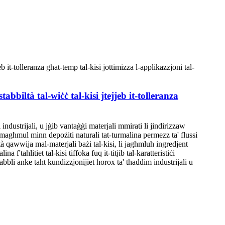
tabbiltà tal-wiċċ tal-kisi jtejjeb it-tolleranza
i industrijali, u jġib vantaġġi materjali mmirati li jindirizzaw
n, magħmul minn depożiti naturali tat-turmalina permezz ta' flussi
lità qawwija mal-materjali bażi tal-kisi, li jagħmluh ingredjent
a f'taħlitiet tal-kisi tiffoka fuq it-titjib tal-karatteristiċi
dabbli anke taħt kundizzjonijiet ħorox ta' tħaddim industrijali u