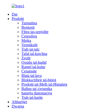
Dar
Prodotti
Turmalina
Bentonit
Fibra tas-sepjolite
Ċenosfera
Majka
Vermikulit
Trab tat-talc
Tafal tal-kawlina
Żeolit
Ossidu tal-ħadid
Ramel tal-kulur
Ċeramsite
Blata tal-lava
Blokka/żibeġ tal-ħġieġ
Prodotti tal-Melħ tal-Ħimalaja
Ballun taċ-ċeramika
ħamrija diatomaċeja
Trab tal-barite
Aħbarijiet
Dwarna