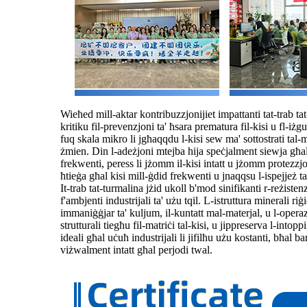
Wieħed mill-aktar kontribuzzjonijiet impattanti tat-trab tat-
kritiku fil-prevenzjoni ta' ħsara prematura fil-kisi u fl-iżg
fuq skala mikro li jgħaqqdu l-kisi sew ma' sottostrati tal-m
żmien. Din l-adeżjoni mtejba hija speċjalment siewja għal k
frekwenti, peress li jżomm il-kisi intatt u jżomm protezzjo
ħtieġa għal kisi mill-ġdid frekwenti u jnaqqsu l-ispejjeż ta
It-trab tat-turmalina jżid ukoll b'mod sinifikanti r-reżisten
f'ambjenti industrijali ta' użu tqil. L-istruttura minerali r
immaniġġjar ta' kuljum, il-kuntatt mal-materjal, u l-operazzjo
strutturali tiegħu fil-matriċi tal-kisi, u jippreserva l-intop
ideali għal uċuħ industrijali li jifilħu użu kostanti, bħal b
viżwalment intatt għal perjodi twal.