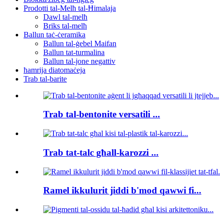
Prodotti tal-Melħ tal-Ħimalaja
Dawl tal-melħ
Briks tal-melħ
Ballun taċ-ċeramika
Ballun tal-ġebel Maifan
Ballun tat-turmalina
Ballun tal-jone negattiv
ħamrija diatomaċeja
Trab tal-barite
Trab tal-bentonite versatili ...
Trab tat-talc għall-karozzi ...
Ramel ikkulurit jiddi b'mod qawwi fi...