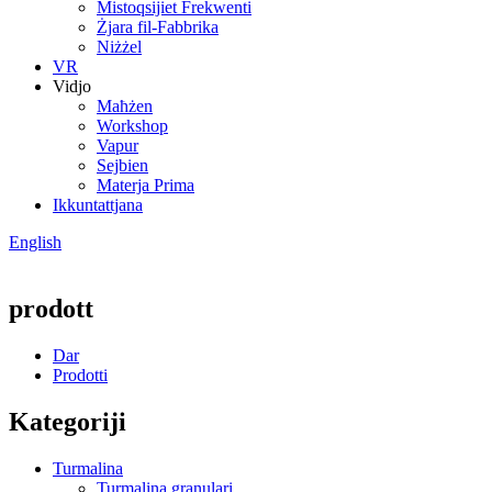
Mistoqsijiet Frekwenti
Żjara fil-Fabbrika
Niżżel
VR
Vidjo
Maħżen
Workshop
Vapur
Sejbien
Materja Prima
Ikkuntattjana
English
prodott
Dar
Prodotti
Kategoriji
Turmalina
Turmalina granulari