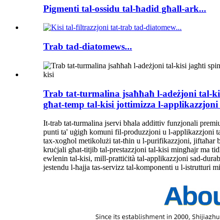
Pigmenti tal-ossidu tal-ħadid għall-ark...
Trab tad-diatomews...
Trab tat-turmalina jsaħħaħ l-adeżjoni tal-kisi 
għat-temp tal-kisi jottimizza l-applikazzjoni 
It-trab tat-turmalina jservi bħala addittiv funzjonali premiu
punti ta' uġigħ komuni fil-produzzjoni u l-applikazzjoni ta
tax-xogħol metikolużi tat-tħin u l-purifikazzjoni, jiftaħar 
kruċjali għat-titjib tal-prestazzjoni tal-kisi mingħajr ma tidħo
ewlenin tal-kisi, mill-prattiċità tal-applikazzjoni sad-dura
jestendu l-ħajja tas-servizz tal-komponenti u l-istrutturi mi