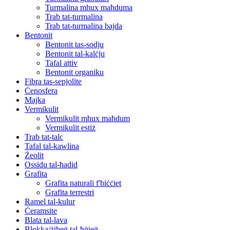
Turmalina mhux maħduma
Trab tat-turmalina
Trab tat-turmalina bajda
Bentonit
Bentonit tas-sodju
Bentonit tal-kalċju
Tafal attiv
Bentonit organiku
Fibra tas-sepjolite
Ċenosfera
Majka
Vermikulit
Vermikulit mhux maħdum
Vermikulit estiż
Trab tat-talc
Tafal tal-kawlina
Żeolit
Ossidu tal-ħadid
Grafita
Grafita naturali f'biċċiet
Grafita terrestri
Ramel tal-kulur
Ċeramsite
Blata tal-lava
Blokka/żibeġ tal-ħġieġ