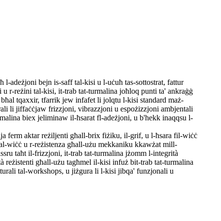
l-adeżjoni bejn is-saff tal-kisi u l-uċuħ tas-sottostrat, fattur
u r-reżini tal-kisi, it-trab tat-turmalina joħloq punti ta' ankraġġ
ħal tqaxxir, tfarrik jew infafet li jolqtu l-kisi standard maż-
li li jiffaċċjaw frizzjoni, vibrazzjoni u espożizzjoni ambjentali
rmalina biex jeliminaw il-ħsarat fl-adeżjoni, u b'hekk inaqqsu l-
 ferm aktar reżiljenti għall-brix fiżiku, il-grif, u l-ħsara fil-wiċċ
ija tal-wiċċ u r-reżistenza għall-użu mekkaniku kkawżat mill-
ssru taħt il-frizzjoni, it-trab tat-turmalina jżomm l-integrità
età reżistenti għall-użu tagħmel il-kisi infuż bit-trab tat-turmalina
turali tal-workshops, u jiżgura li l-kisi jibqa' funzjonali u