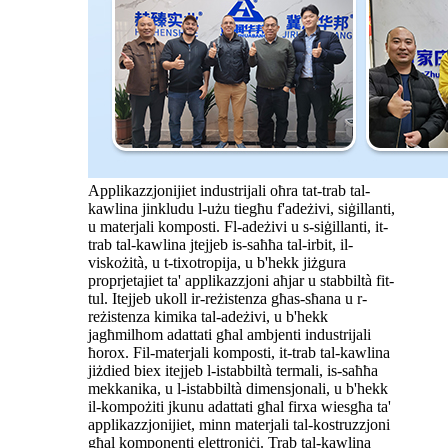
Applikazzjonijiet industrijali oħra tat-trab tal-
kawlina jinkludu l-użu tiegħu f'adeżivi, siġillanti,
u materjali komposti. Fl-adeżivi u s-siġillanti, it-
trab tal-kawlina jtejjeb is-saħħa tal-irbit, il-
viskożità, u t-tixotropija, u b'hekk jiżgura
proprjetajiet ta' applikazzjoni aħjar u stabbiltà fit-
tul. Itejjeb ukoll ir-reżistenza għas-sħana u r-
reżistenza kimika tal-adeżivi, u b'hekk
jagħmilhom adattati għal ambjenti industrijali
ħorox. Fil-materjali komposti, it-trab tal-kawlina
jiżdied biex itejjeb l-istabbiltà termali, is-saħħa
mekkanika, u l-istabbiltà dimensjonali, u b'hekk
il-kompożiti jkunu adattati għal firxa wiesgħa ta'
applikazzjonijiet, minn materjali tal-kostruzzjoni
għal komponenti elettroniċi. Trab tal-kawlina