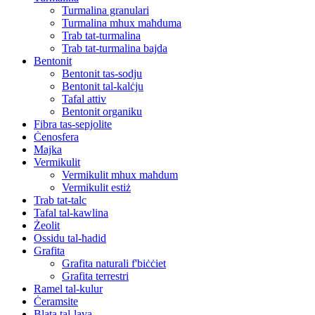
Turmalina granulari
Turmalina mhux maħduma
Trab tat-turmalina
Trab tat-turmalina bajda
Bentonit
Bentonit tas-sodju
Bentonit tal-kalċju
Tafal attiv
Bentonit organiku
Fibra tas-sepjolite
Ċenosfera
Majka
Vermikulit
Vermikulit mhux maħdum
Vermikulit estiż
Trab tat-talc
Tafal tal-kawlina
Żeolit
Ossidu tal-ħadid
Grafita
Grafita naturali f'biċċiet
Grafita terrestri
Ramel tal-kulur
Ċeramsite
Blata tal-lava