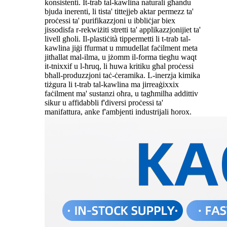
konsistenti. It-trab tal-kawlina naturali għandu
bjuda inerenti, li tista' tittejjeb aktar permezz ta'
proċessi ta' purifikazzjoni u ibbliċjar biex
jissodisfa r-rekwiżiti stretti ta' applikazzjonijiet ta'
livell għoli. Il-plastiċità tippermetti li t-trab tal-
kawlina jiġi ffurmat u mmudellat faċilment meta
jitħallat mal-ilma, u jżomm il-forma tiegħu waqt
it-tnixxif u l-ħruq, li huwa kritiku għal proċessi
bħall-produzzjoni taċ-ċeramika. L-inerzja kimika
tiżgura li t-trab tal-kawlina ma jirreaġixxix
faċilment ma' sustanzi oħra, u tagħmilha addittiv
sikur u affidabbli f'diversi proċessi ta'
manifattura, anke f'ambjenti industrijali ħorox.