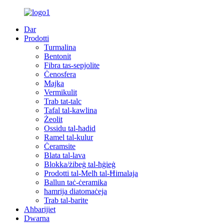
Dar
Prodotti
Turmalina
Bentonit
Fibra tas-sepjolite
Ċenosfera
Majka
Vermikulit
Trab tat-talc
Tafal tal-kawlina
Żeolit
Ossidu tal-ħadid
Ramel tal-kulur
Ċeramsite
Blata tal-lava
Blokka/żibeġ tal-ħġieġ
Prodotti tal-Melħ tal-Ħimalaja
Ballun taċ-ċeramika
ħamrija diatomaċeja
Trab tal-barite
Aħbarijiet
Dwarna