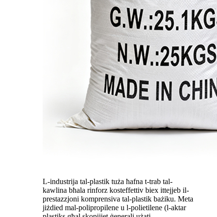
L-industrija tal-plastik tuża ħafna t-trab tal-
kawlina bħala rinforz kosteffettiv biex ittejjeb il-
prestazzjoni komprensiva tal-plastik bażiku. Meta
jiżdied mal-polipropilene u l-polietilene (l-aktar
plastiks għal skopijiet ġenerali użati