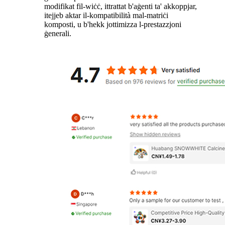
modifikat fil-wiċċ, ittrattat b'aġenti ta' akkoppjar,
itejjeb aktar il-kompatibilità mal-matriċi
komposti, u b'hekk jottimizza l-prestazzjoni
ġenerali.