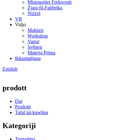
Mistoqsijiet Frekwenti
Żjara fil-Fabbrika
Niżżel
VR
Vidjo
Maħżen
Workshop
Vapur
Sejbien
Materja Prima
Ikkuntattjana
English
prodott
Dar
Prodotti
Tafal tal-kawlina
Kategoriji
Turmalina