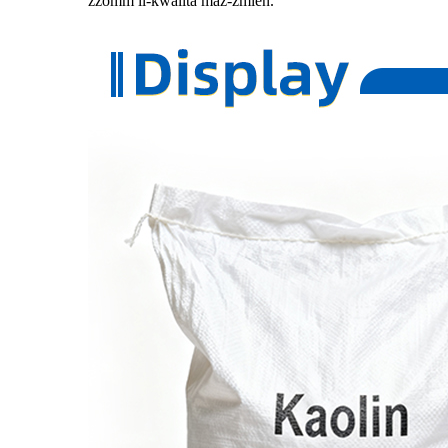
żżomm il-kwalità maż-żmien.