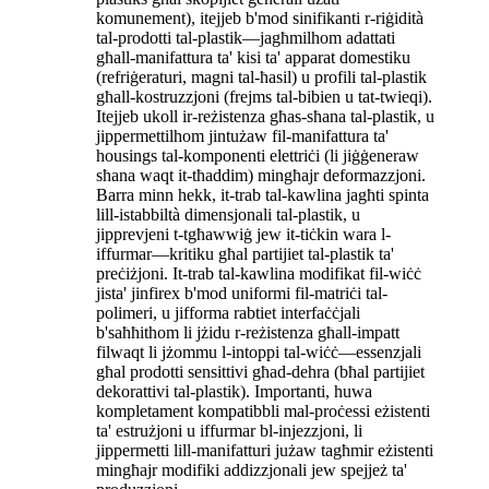
komunement), itejjeb b'mod sinifikanti r-riġidità
tal-prodotti tal-plastik—jagħmilhom adattati
għall-manifattura ta' kisi ta' apparat domestiku
(refriġeraturi, magni tal-ħasil) u profili tal-plastik
għall-kostruzzjoni (frejms tal-bibien u tat-twieqi).
Itejjeb ukoll ir-reżistenza għas-sħana tal-plastik, u
jippermettilhom jintużaw fil-manifattura ta'
housings tal-komponenti elettriċi (li jiġġeneraw
sħana waqt it-tħaddim) mingħajr deformazzjoni.
Barra minn hekk, it-trab tal-kawlina jagħti spinta
lill-istabbiltà dimensjonali tal-plastik, u
jipprevjeni t-tgħawwiġ jew it-tiċkin wara l-
iffurmar—kritiku għal partijiet tal-plastik ta'
preċiżjoni. It-trab tal-kawlina modifikat fil-wiċċ
jista' jinfirex b'mod uniformi fil-matriċi tal-
polimeri, u jifforma rabtiet interfaċċjali
b'saħħithom li jżidu r-reżistenza għall-impatt
filwaqt li jżommu l-intoppi tal-wiċċ—essenzjali
għal prodotti sensittivi għad-dehra (bħal partijiet
dekorattivi tal-plastik). Importanti, huwa
kompletament kompatibbli mal-proċessi eżistenti
ta' estrużjoni u iffurmar bl-injezzjoni, li
jippermetti lill-manifatturi jużaw tagħmir eżistenti
mingħajr modifiki addizzjonali jew spejjeż ta'