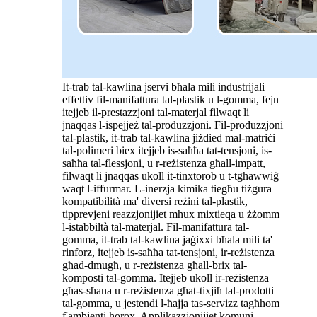
It-trab tal-kawlina jservi bħala mili industrijali
effettiv fil-manifattura tal-plastik u l-gomma, fejn
itejjeb il-prestazzjoni tal-materjal filwaqt li
jnaqqas l-ispejjeż tal-produzzjoni. Fil-produzzjoni
tal-plastik, it-trab tal-kawlina jiżdied mal-matriċi
tal-polimeri biex itejjeb is-saħħa tat-tensjoni, is-
saħħa tal-flessjoni, u r-reżistenza għall-impatt,
filwaqt li jnaqqas ukoll it-tinxtorob u t-tgħawwiġ
waqt l-iffurmar. L-inerzja kimika tiegħu tiżgura
kompatibilità ma' diversi reżini tal-plastik,
tipprevjeni reazzjonijiet mhux mixtieqa u żżomm
l-istabbiltà tal-materjal. Fil-manifattura tal-
gomma, it-trab tal-kawlina jaġixxi bħala mili ta'
rinforz, itejjeb is-saħħa tat-tensjoni, ir-reżistenza
għad-dmugħ, u r-reżistenza għall-brix tal-
komposti tal-gomma. Itejjeb ukoll ir-reżistenza
għas-sħana u r-reżistenza għat-tixjiħ tal-prodotti
tal-gomma, u jestendi l-ħajja tas-servizz tagħhom
f'ambjenti ħorox. Applikazzjonijiet komuni