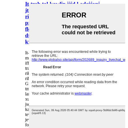
It-trab tal-kawlin iżid l-adeżjoni
jtejjeb l-istabbiltà termali jsaħħaħ ir-
riġidità tal-kompost jottimizza l-
prestazzjoni refrattorja jistabbilizza l-
flessibbiltà tas-siġillant itejjeb id-
durabbiltà tal-polimeru jtejjeb il-
kwalità tal-asfalt
It-Trab tal-Kawlina huwa minerali mhux
metalliku naturali ddominat mill-kaolinite,
iffurmat permezz ta' dekompożizzjoni u
trasformazzjoni gradwali ta' blat aluminosilikat
rikk fil-feldspar taħt azzjoni kkombinata ta' ilma,
riħ u fatturi bijoloġiċi fuq miljuni ta' snin.
Għandu tessut artab u bellus li jħossu lixx meta
tmiss, partiċelli fini bħal pjanċa bi struttura
lamellari ultra-rqiqa (li tista' tirkeb u tissakkar ma'
xulxin) u proprjetajiet fiżiko-kimiċi sinerġistiċi li
jsostnu l-valur industrijali wiesa' tiegħu. Il-
karatteristiċi ewlenin jinkludu bjuda inerenti li
tevita t-tibdil fil-kulur ta' prodotti finali b'ton ċar
jew trasparenti, plastiċità eċċellenti li tippermetti
formazzjoni faċli f'sistemi semi-solidi (bħal pejst