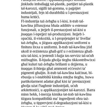
jinkludu imballaġġ tal-plastik, partijiet tal-plastik
tal-karozzi, siġilli tal-gomma, u pajpijiet
industrijali, fejn id-durabbiltà u l-prestazzjoni
huma kritiċi.
Fl-industrija taż-żebgħa u l-kisi, it-trab tal-
kawlina jiffunzjona bħala addittiv u estensur
funzjonali, u jtejjeb il-prestazzjoni tal-kisi u
jnaqqas l-ispejjeż tal-produzzjoni. Itejjeb l-
opaċità, il-viskożità, u l-proprjetajiet ta' livellar
taż-żebgħa, u jiżgura applikazzjoni uniformi u
finitura lixxa u uniformi. It-trab tal-kawlina jżid
ukoll ir-reżistenza għall-grif u r-reżistenza għall-
użu tal-kisi, u jestendi l-ħajja tas-servizz tal-uċuħ
miżbugħin. Il-bjuda għolja tiegħu tikkontribwixxi
għal kuluri taż-żebgħa brillanti u dejjiema, u
tnaqqas il-ħtieġa għal ammonti eċċessivi ta'
pigmenti għaljin. It-trab tal-kawlina kalċinat, bl-
ebusija u l-istabbiltà kimika mtejba tiegħu, huwa
partikolarment adattat għal kisi ta' prestazzjoni
għolja użat f'tagħmir industrijali, uċuħ
arkitettoniċi, u applikazzjonijiet tal-karozzi. Barra
minn hekk, l-inerzja kimika tat-trab tal-kawlina
tiżgura kompatibilità ma' ingredjenti oħra taż-
żebgħa, u tipprevjeni d-degradazzjoni tal-kisi u