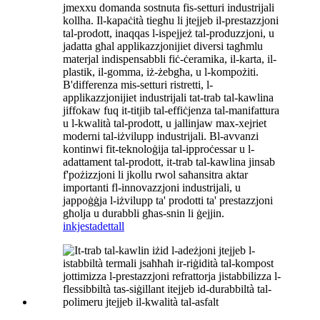
jmexxu domanda sostnuta fis-setturi industrijali
kollha. Il-kapaċità tiegħu li jtejjeb il-prestazzjoni
tal-prodott, inaqqas l-ispejjeż tal-produzzjoni, u
jadatta għal applikazzjonijiet diversi tagħmlu
materjal indispensabbli fiċ-ċeramika, il-karta, il-
plastik, il-gomma, iż-żebgħa, u l-kompożiti.
B'differenza mis-setturi ristretti, l-
applikazzjonijiet industrijali tat-trab tal-kawlina
jiffokaw fuq it-titjib tal-effiċjenza tal-manifattura
u l-kwalità tal-prodott, u jallinjaw max-xejriet
moderni tal-iżvilupp industrijali. Bl-avvanzi
kontinwi fit-teknoloġija tal-ipproċessar u l-
adattament tal-prodott, it-trab tal-kawlina jinsab
f'pożizzjoni li jkollu rwol saħansitra aktar
importanti fl-innovazzjoni industrijali, u
jappoġġja l-iżvilupp ta' prodotti ta' prestazzjoni
għolja u durabbli għas-snin li ġejjin.
inkjesta
dettall