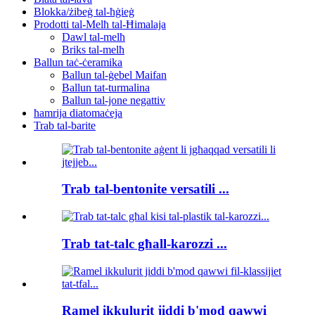
Blokka/żibeġ tal-ħġieġ
Prodotti tal-Melħ tal-Ħimalaja
Dawl tal-melħ
Briks tal-melħ
Ballun taċ-ċeramika
Ballun tal-ġebel Maifan
Ballun tat-turmalina
Ballun tal-jone negattiv
ħamrija diatomaċeja
Trab tal-barite
Trab tal-bentonite versatili ...
Trab tat-talc għall-karozzi ...
Ramel ikkulurit jiddi b'mod qawwi