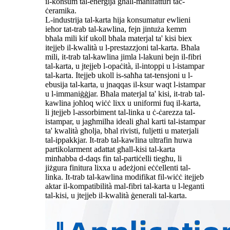
il-konsum tal-enerġija għall-manifatturi taċ-
ċeramika.
L-industrija tal-karta hija konsumatur ewlieni
ieħor tat-trab tal-kawlina, fejn jintuża kemm
bħala mili kif ukoll bħala materjal ta' kisi biex
itejjeb il-kwalità u l-prestazzjoni tal-karta. Bħala
mili, it-trab tal-kawlina jimla l-lakuni bejn il-fibri
tal-karta, u jtejjeb l-opaċità, il-intoppi u l-istampar
tal-karta. Itejjeb ukoll is-saħħa tat-tensjoni u l-
ebusija tal-karta, u jnaqqas il-ksur waqt l-istampar
u l-immaniġġjar. Bħala materjal ta' kisi, it-trab tal-
kawlina joħloq wiċċ lixx u uniformi fuq il-karta,
li jtejjeb l-assorbiment tal-linka u ċ-ċarezza tal-
istampar, u jagħmilha ideali għal karti tal-istampar
ta' kwalità għolja, bħal rivisti, fuljetti u materjali
tal-ippakkjar. It-trab tal-kawlina ultrafin huwa
partikolarment adattat għall-kisi tal-karta
minħabba d-daqs fin tal-partiċelli tiegħu, li
jiżgura finitura lixxa u adeżjoni eċċellenti tal-
linka. It-trab tal-kawlina modifikat fil-wiċċ itejjeb
aktar il-kompatibilità mal-fibri tal-karta u l-leganti
tal-kisi, u jtejjeb il-kwalità ġenerali tal-karta.