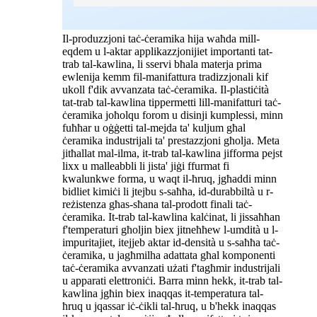
Il-produzzjoni taċ-ċeramika hija waħda mill-
eqdem u l-aktar applikazzjonijiet importanti tat-
trab tal-kawlina, li sservi bħala materja prima
ewlenija kemm fil-manifattura tradizzjonali kif
ukoll f'dik avvanzata taċ-ċeramika. Il-plastiċità
tat-trab tal-kawlina tippermetti lill-manifatturi taċ-
ċeramika joħolqu forom u disinji kumplessi, minn
fuħħar u oġġetti tal-mejda ta' kuljum għal
ċeramika industrijali ta' prestazzjoni għolja. Meta
jitħallat mal-ilma, it-trab tal-kawlina jifforma pejst
lixx u malleabbli li jista' jiġi ffurmat fi
kwalunkwe forma, u waqt il-ħruq, jgħaddi minn
bidliet kimiċi li jtejbu s-saħħa, id-durabbiltà u r-
reżistenza għas-sħana tal-prodott finali taċ-
ċeramika. It-trab tal-kawlina kalċinat, li jissaħħan
f'temperaturi għoljin biex jitneħħew l-umdità u l-
impuritajiet, itejjeb aktar id-densità u s-saħħa taċ-
ċeramika, u jagħmilha adattata għal komponenti
taċ-ċeramika avvanzati użati f'tagħmir industrijali
u apparati elettroniċi. Barra minn hekk, it-trab tal-
kawlina jgħin biex inaqqas it-temperatura tal-
ħruq u jqassar iċ-ċikli tal-ħruq, u b'hekk inaqqas