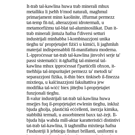
It-trab tal-kawlina huwa trab minerali mhux
metalliku li jseħħ b'mod naturali, magħmul
primarjament minn kaolinite, iffurmat permezz
tat-temp fit-tul, alterazzjoni idrotermali, u
metamorfiżmu tal-blat tal-aluminosilikat. Dan it-
trab minerali jintuża ħafna f'diversi setturi
industrijali minħabba l-kombinazzjoni unika
tiegħu ta' proprjetajiet fiżiċi u kimiċi, li jagħmluh
materjal indispensabbli fil-manifattura moderna.
L-ipproċessar tat-trab tal-kawlina jinvolvi serje ta'
passi sistematiċi: it-tgħaffiġ tal-mineral tal-
kawlina mhux ipproċessat f'partiċelli oħxon, it-
tneħħija tal-impuritajiet permezz ta' metodi ta'
separazzjoni fiżika, it-tħin biex tinkiseb il-finezza
mixtieqa, u kalċinazzjoni fakultattiva jew
modifika tal-wiċċ biex jittejbu l-proprjetajiet
funzjonali tiegħu.
Il-valur industrijali tat-trab tal-kawlina huwa
msejjes fuq il-proprjetajiet ewlenin tiegħu, inkluż
bjuda għolja, plastiċità eċċellenti, inerzja kimika,
stabbiltà termali, u assorbiment baxx taż-żejt. Il-
bjuda hija waħda mill-aktar karatteristiċi distintivi
tat-trab tal-kawlina, li tagħmilha mixtieqa ħafna
f'industriji li jeħtieġu finituri brillanti, uniformi u