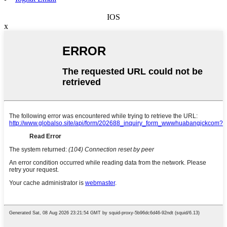
IOS
x