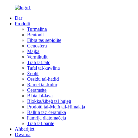
Dar
Prodotti
Turmalina
Bentonit
Fibra tas-sepjolite
Ċenosfera
Majka
Vermikulit
Trab tat-talc
Tafal tal-kawlina
Żeolit
Ossidu tal-ħadid
Ramel tal-kulur
Ċeramsite
Blata tal-lava
Blokka/żibeġ tal-ħġieġ
Prodotti tal-Melħ tal-Ħimalaja
Ballun taċ-ċeramika
ħamrija diatomaċeja
Trab tal-barite
Aħbarijiet
Dwarna