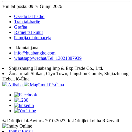
Ħin tal-posta: 09 ta' Ġunju 2026
Ossidu tal-ħadid
Trab tal-barite
Grafita
Ramel tal-kulur
ħamrija diatomaċeja
Ikkuntattjana
info@huabangkc.com
whatsapp/wechat/Tel: 13021887939
Shijiazhuang Huabang Imp & Exp Trade Co., Ltd.
Żona rurali Shikan, Ciyu Town, Lingshou County, Shijiazhuang,
Hebei, iċ-Ċina
Alibaba
Magħmul fiċ-Ċina
© Drittijiet tal-Awtur - 2010-2023: Id-Drittijiet kollha Riżervati.
Ibgħat Email