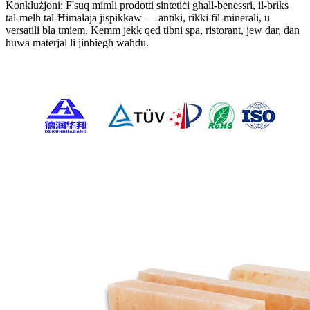
Konklużjoni: F'suq mimli prodotti sintetiċi għall-benessri, il-briks
tal-melħ tal-Ħimalaja jispikkaw — antiki, rikki fil-minerali, u
versatili bla tmiem. Kemm jekk qed tibni spa, ristorant, jew dar, dan
huwa materjal li jinbiegħ waħdu.