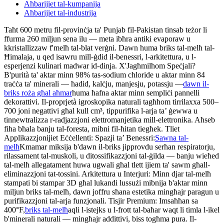
Aħbarijiet tal-kumpanija
Aħbarijiet tal-industrija
Taħt 600 metru fil-provinċja ta' Punjab fil-Pakistan tinsab teżor li
ffurma 260 miljun sena ilu — meta ibħra antiki evaporaw u
kkristallizzaw f'melħ tal-blat verġni. Dawn huma briks tal-melħ tal-
Ħimalaja, u qed isawru mill-ġdid il-benessri, l-arkitettura, u l-
esperjenzi kulinari madwar id-dinja. X'Jagħmilhom Speċjali?
B'purità ta' aktar minn 98% tas-sodium chloride u aktar minn 84
traċċa ta' minerali — ħadid, kalċju, manjesju, potassju —
dawn il-
briks roża għal aħmar
huma ħafna aktar minn sempliċi pannelli
dekorattivi. Il-proprjetà igroskopika naturali tagħhom tirrilaxxa 500–
700 joni negattivi għal kull cm³, tippurifika l-arja ta’ ġewwa u
tinnewtralizza r-radjazzjoni elettromanjetika mill-elettronika. Aħseb
fiha bħala banju tal-foresta, mibni fil-ħitan tiegħek. Tliet
Applikazzjonijiet Eċċellenti: Spazji ta’ Benessri:
Sawna tal-
melħ
Kmamar miksija b'dawn il-briks jipprovdu serħan respiratorju,
rilassament tal-muskoli, u ditossifikazzjoni tal-ġilda — banju wieħed
tal-melħ allegatament huwa ugwali għal tlett ijiem ta' sawm għall-
eliminazzjoni tat-tossini. Arkitettura u Interjuri: Minn djar tal-melħ
stampati bi stampar 3D għal lukandi lussużi mibnija b'aktar minn
miljun briks tal-melħ, dawn joffru sħana estetika mingħajr paragun u
purifikazzjoni tal-arja funzjonali. Tisjir Premium: Imsaħħan sa
400°F,
briks tal-melħ
aqli l-istejks u l-frott tal-baħar waqt li timla l-ikel
b'minerali naturali — mingħajr addittivi, biss togħma pura. Il-