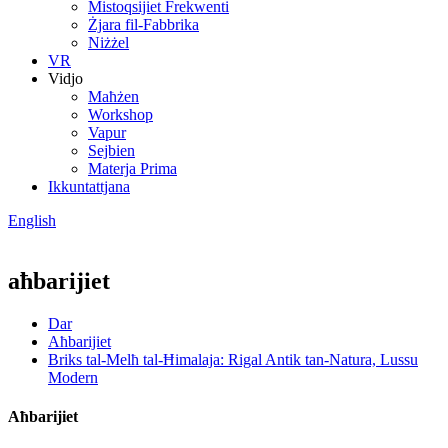
Mistoqsijiet Frekwenti
Żjara fil-Fabbrika
Niżżel
VR
Vidjo
Maħżen
Workshop
Vapur
Sejbien
Materja Prima
Ikkuntattjana
English
aħbarijiet
Dar
Aħbarijiet
Briks tal-Melħ tal-Ħimalaja: Rigal Antik tan-Natura, Lussu
Modern
Aħbarijiet