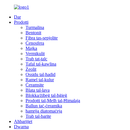
Dar
Prodotti
Turmalina
Bentonit
Fibra tas-sepjolite
Ċenosfera
Majka
Vermikulit
Trab tat-talc
Tafal tal-kawlina
Żeolit
Ossidu tal-ħadid
Ramel tal-kulur
Ċeramsite
Blata tal-lava
Blokka/żibeġ tal-ħġieġ
Prodotti tal-Melħ tal-Ħimalaja
Ballun taċ-ċeramika
ħamrija diatomaċeja
Trab tal-barite
Aħbarijiet
Dwarna