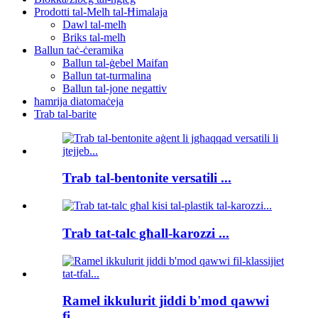
Prodotti tal-Melħ tal-Ħimalaja
Dawl tal-melħ
Briks tal-melħ
Ballun taċ-ċeramika
Ballun tal-ġebel Maifan
Ballun tat-turmalina
Ballun tal-jone negattiv
ħamrija diatomaċeja
Trab tal-barite
Trab tal-bentonite versatili ...
Trab tat-talc għall-karozzi ...
Ramel ikkulurit jiddi b'mod qawwi
fi...