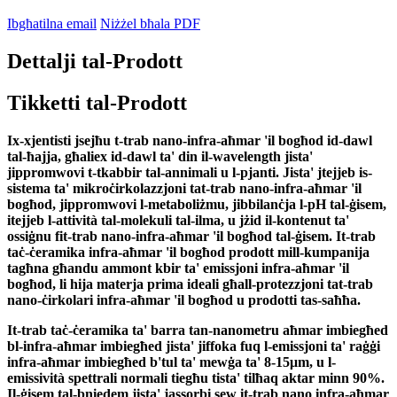
Ibgħatilna email
Niżżel bħala PDF
Dettalji tal-Prodott
Tikketti tal-Prodott
Ix-xjentisti jsejħu t-trab nano-infra-aħmar 'il bogħod id-dawl
tal-ħajja, għaliex id-dawl ta' din il-wavelength jista'
jippromwovi t-tkabbir tal-annimali u l-pjanti. Jista' jtejjeb is-
sistema ta' mikroċirkolazzjoni tat-trab nano-infra-aħmar 'il
bogħod, jippromwovi l-metaboliżmu, jibbilanċja l-pH tal-ġisem,
itejjeb l-attività tal-molekuli tal-ilma, u jżid il-kontenut ta'
ossiġnu fit-trab nano-infra-aħmar 'il bogħod tal-ġisem. It-trab
taċ-ċeramika infra-aħmar 'il bogħod prodott mill-kumpanija
tagħna għandu ammont kbir ta' emissjoni infra-aħmar 'il
bogħod, li hija materja prima ideali għall-protezzjoni tat-trab
nano-ċirkolari infra-aħmar 'il bogħod u prodotti tas-saħħa.
It-trab taċ-ċeramika ta' barra tan-nanometru aħmar imbiegħed
bl-infra-aħmar imbiegħed jista' jiffoka fuq l-emissjoni ta' raġġi
infra-aħmar imbiegħed b'tul ta' mewġa ta' 8-15μm, u l-
emissività spettrali normali tiegħu tista' tilħaq aktar minn 90%.
Il-ġisem tal-bniedem jista' jassorbi sew it-trab nano infra-aħmar