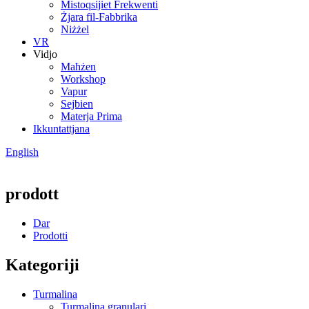
Mistoqsijiet Frekwenti
Żjara fil-Fabbrika
Niżżel
VR
Vidjo
Maħżen
Workshop
Vapur
Sejbien
Materja Prima
Ikkuntattjana
English
prodott
Dar
Prodotti
Kategoriji
Turmalina
Turmalina granulari