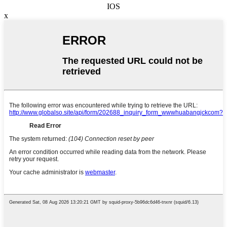
IOS
x