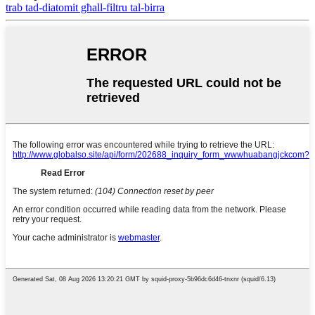
trab tad-diatomit għall-filtru tal-birra