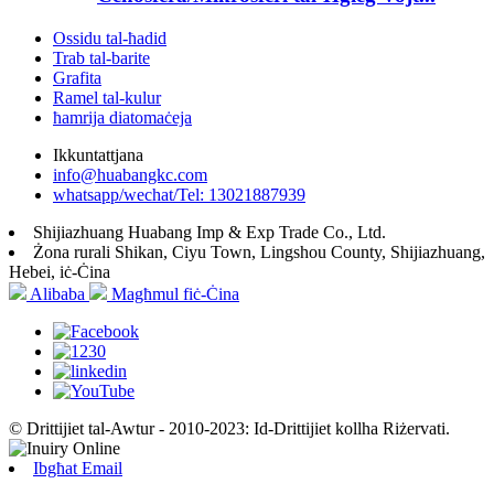
Ossidu tal-ħadid
Trab tal-barite
Grafita
Ramel tal-kulur
ħamrija diatomaċeja
Ikkuntattjana
info@huabangkc.com
whatsapp/wechat/Tel: 13021887939
Shijiazhuang Huabang Imp & Exp Trade Co., Ltd.
Żona rurali Shikan, Ciyu Town, Lingshou County, Shijiazhuang,
Hebei, iċ-Ċina
Alibaba
Magħmul fiċ-Ċina
© Drittijiet tal-Awtur - 2010-2023: Id-Drittijiet kollha Riżervati.
Ibgħat Email