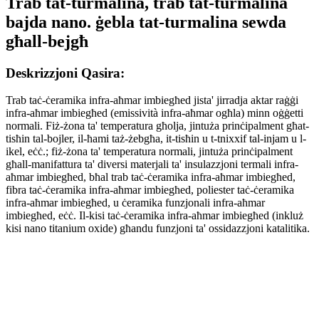
Trab tat-turmalina, trab tat-turmalina
bajda nano. ġebla tat-turmalina sewda
għall-bejgħ
Deskrizzjoni Qasira:
Trab taċ-ċeramika infra-aħmar imbiegħed jista' jirradja aktar raġġi
infra-aħmar imbiegħed (emissività infra-aħmar ogħla) minn oġġetti
normali. Fiż-żona ta' temperatura għolja, jintuża prinċipalment għat-
tisħin tal-bojler, il-ħami taż-żebgħa, it-tisħin u t-tnixxif tal-injam u l-
ikel, eċċ.; fiż-żona ta' temperatura normali, jintuża prinċipalment
għall-manifattura ta' diversi materjali ta' insulazzjoni termali infra-
aħmar imbiegħed, bħal trab taċ-ċeramika infra-aħmar imbiegħed,
fibra taċ-ċeramika infra-aħmar imbiegħed, poliester taċ-ċeramika
infra-aħmar imbiegħed, u ċeramika funzjonali infra-aħmar
imbiegħed, eċċ. Il-kisi taċ-ċeramika infra-aħmar imbiegħed (inkluż
kisi nano titanium oxide) għandu funzjoni ta' ossidazzjoni katalitika.