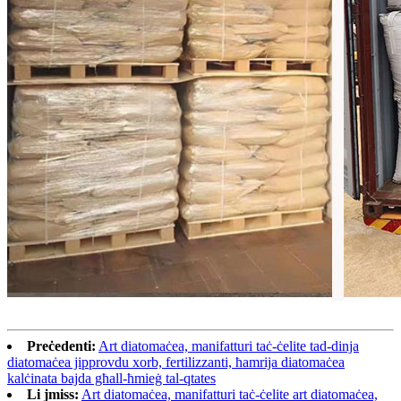
Preċedenti:
Art diatomaċea, manifatturi taċ-ċelite tad-dinja
diatomaċea jipprovdu xorb, fertilizzanti, ħamrija diatomaċea
kalċinata bajda għall-ħmieġ tal-qtates
Li jmiss:
Art diatomaċea, manifatturi taċ-ċelite art diatomaċea,