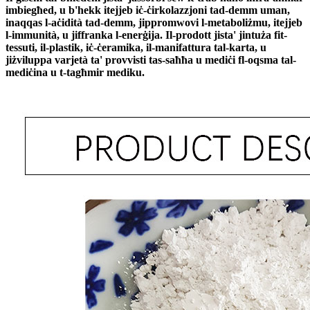
imbiegħed, u b'hekk itejjeb iċ-ċirkolazzjoni tad-demm uman,
inaqqas l-aċidità tad-demm, jippromwovi l-metaboliżmu, itejjeb
l-immunità, u jiffranka l-enerġija. Il-prodott jista' jintuża fit-
tessuti, il-plastik, iċ-ċeramika, il-manifattura tal-karta, u
jiżviluppa varjetà ta' provvisti tas-saħħa u mediċi fl-oqsma tal-
mediċina u t-tagħmir mediku.