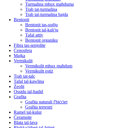
Turmalina mhux maħduma
Trab tat-turmalina
Trab tat-turmalina bajda
Bentonit
Bentonit tas-sodju
Bentonit tal-kalċju
Tafal attiv
Bentonit organiku
Fibra tas-sepjolite
Ċenosfera
Majka
Vermikulit
Vermikulit mhux maħdum
Vermikulit estiż
Trab tat-talc
Tafal tal-kawlina
Żeolit
Ossidu tal-ħadid
Grafita
Grafita naturali f'biċċiet
Grafita terrestri
Ramel tal-kulur
Ċeramsite
Blata tal-lava
Blokka/żibeġ tal-ħġieġ