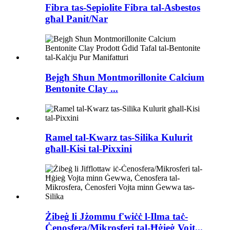
Fibra tas-Sepiolite Fibra tal-Asbestos
għal Panit/Nar
Bejgħ Sħun Montmorillonite Calcium
Bentonite Clay ...
Ramel tal-Kwarz tas-Silika Kulurit
għall-Kisi tal-Pixxini
Żibeġ li Jżommu f'wiċċ l-Ilma taċ-
Ċenosfera/Mikrosferi tal-Ħġieġ Vojt...